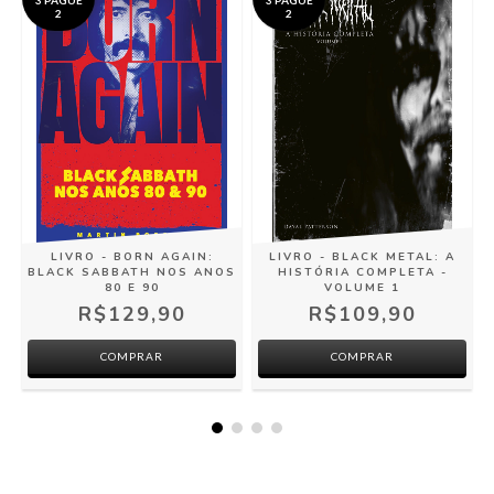
3 PAGUE
3 PAGUE
2
2
:
LIVRO - BORN AGAIN:
LIVRO - BLACK METAL: A
BLACK SABBATH NOS ANOS
HISTÓRIA COMPLETA -
80 E 90
VOLUME 1
R$129,90
R$109,90
COMPRAR
COMPRAR