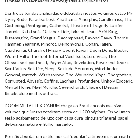
também são recheados de fotografias e arquivos raros.
Dentre as bandas analisadas e debatidas nestes volumes estão My
Dying Bride, Paradise Lost, Anathema, Amorphis, Candlemass, The
Gathering, Pentagram, Cathedral, Theatre of Tragedy, Lucifer,
Trouble, Katatonia, October Tide, Lake of Tears, Acid King,
Runemagick, Grand Magus, Decomposed, Beyond Dawn, Thorr's
Hammer, Yearning, Mindrot, Deinonychus, Conan, Fallen,
Cauchemar, Church of Misery, Count Raven, Doom Dogs, Electric
Wizard, Fall of the Idol, Internal Void, Isole, Lord Vicar, The
Obssessed, pantheist, Pagan Altar, Revelation, Reverend Bizarre,
Saint Vitus, Solstice, Sleep, Solitude Aeturnus, Witchfinder
General, Wretch, Witchsorrow, The Wounded Kings, Thergothon,
Corrupted, Abyssic, Coffins, Lacrimas Profundere, Unholy, Esoteric,
Mental Home, Mael Mordha, Sevenchurch, Shape of Despair,
Rippikoulu e muitas outras...
DOOM METAL LEXICANUM chega ao Brasil em dois massivos
volumes que juntos totalizam cerca de 1.200 páginas. Os volumes
terão acabamento de luxo com capa dura, pintura trilateral, papel
de boa gramatura e fitilho marcador.
Por não abordar um estilo musical "popular", a
tiragem programada