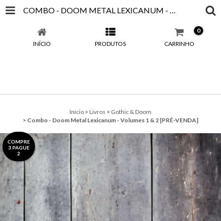
COMBO - DOOM METAL LEXICANUM - VOLUMES 1 & 2 [PRÉ-VENDA]
0
INÍCIO
PRODUTOS
CARRINHO
Início
>
Livros
>
Gothic & Doom
>
Combo - Doom Metal Lexicanum - Volumes 1 & 2 [PRÉ-VENDA]
COMPRE
3 PAGUE
2