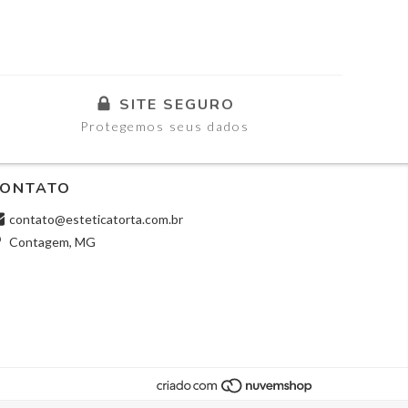
SITE SEGURO
Protegemos seus dados
ONTATO
contato@esteticatorta.com.br
Contagem, MG