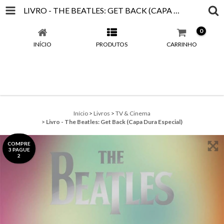
LIVRO - THE BEATLES: GET BACK (CAPA DURA ESPECIAL)
0
INÍCIO
PRODUTOS
CARRINHO
Início
>
Livros
>
TV & Cinema
>
Livro - The Beatles: Get Back (Capa Dura Especial)
COMPRE
3 PAGUE
2