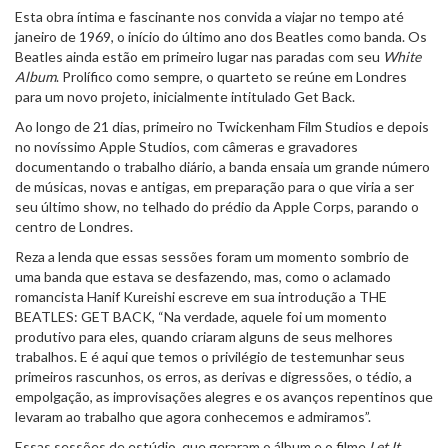
Esta obra íntima e fascinante nos convida a viajar no tempo até
janeiro de 1969, o início do último ano dos Beatles como banda. Os
Beatles ainda estão em primeiro lugar nas paradas com seu
White
Album
. Prolífico como sempre, o quarteto se reúne em Londres
para um novo projeto, inicialmente intitulado Get Back.
Ao longo de 21 dias, primeiro no Twickenham Film Studios e depois
no novíssimo Apple Studios, com câmeras e gravadores
documentando o trabalho diário, a banda ensaia um grande número
de músicas, novas e antigas, em preparação para o que viria a ser
seu último show, no telhado do prédio da Apple Corps, parando o
centro de Londres.
Reza a lenda que essas sessões foram um momento sombrio de
uma banda que estava se desfazendo, mas, como o aclamado
romancista Hanif Kureishi escreve em sua introdução a THE
BEATLES: GET BACK, “Na verdade, aquele foi um momento
produtivo para eles, quando criaram alguns de seus melhores
trabalhos. E é aqui que temos o privilégio de testemunhar seus
primeiros rascunhos, os erros, as derivas e digressões, o tédio, a
empolgação, as improvisações alegres e os avanços repentinos que
levaram ao trabalho que agora conhecemos e admiramos”.
Essas sessões de estúdio, que geraram o álbum e o filme
Let It