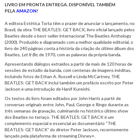
LIVRO EM PRONTA ENTREGA. DISPONÍVEL TAMBÉM
PELA
AMAZON
!
A editora Estética Torta têm o prazer de anunciar o lançamento, no
Brasil, da obra THE BEATLES: GET BACK, livro oficial lançado pelos
Beatles desde o best-seller internacional The Beatles Anthology
(2000). Produzido e diagramado com a melhor qualidade editorial, o
livro de 240 páginas conta a história da criação do último álbum dos
Beatles,
Let It Be
, de 1970, com as palavras da própria banda.
Apresentando diálogos extraídos a partir de mais de 120 horas de
sessões de estúdio da banda, com centenas de imagens inéditas,
incluindo fotos de Ethan A. Russell e Linda McCartney, THE
BEATLES: GET BACK inclui também um prefácio escrito por Peter
Jackson e uma introdução de Hanif Kureishi.
Os textos do livro foram editados por John Harris a partir de
conversas originais entre John, Paul, George e Ringo durante as
três semanas de gravação, culminando no histórico último show
dos Beatles no terraço. THE BEATLES: GET BACK é um
complemento especial e essencial ao documentário “THE
BEATLES: GET BACK” do diretor Peter Jackson, recentemente
lançado pela plataforma de streaming Disney+.