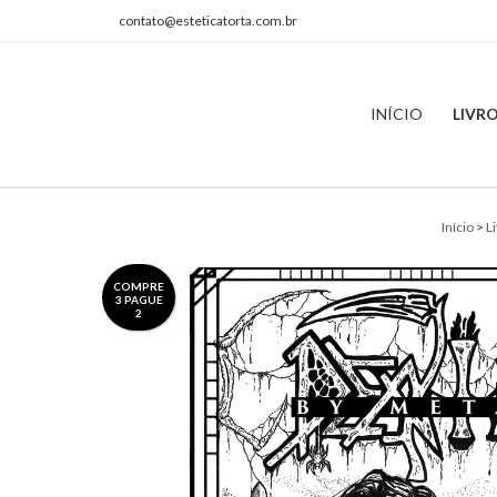
contato@esteticatorta.com.br
INÍCIO
LIVR
Início
>
L
COMPRE
3 PAGUE
2