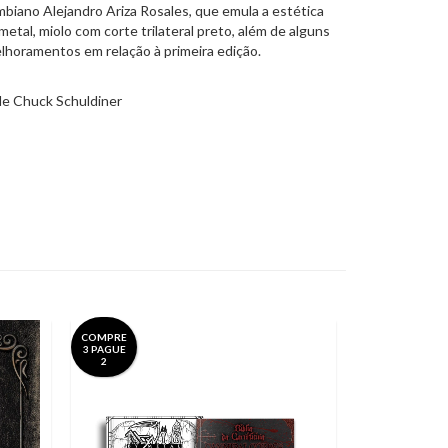
mbiano Alejandro Ariza Rosales, que emula a estética
etal, miolo com corte trilateral preto, além de alguns
elhoramentos em relação à primeira edição.
 de Chuck Schuldiner
COMPRE
COMPRE
3 PAGUE
3 PAGUE
2
2