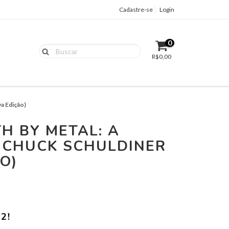
Cadastre-se
Login
0
R$0,00
va Edição)
TH BY METAL: A
E CHUCK SCHULDINER
O)
2!