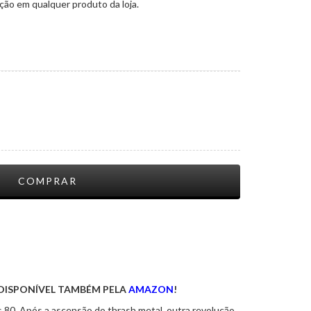
ão em qualquer produto da loja.
 DISPONÍVEL TAMBÉM PELA
AMAZON
!
80. Após a ascensão do thrash metal, outra revolução