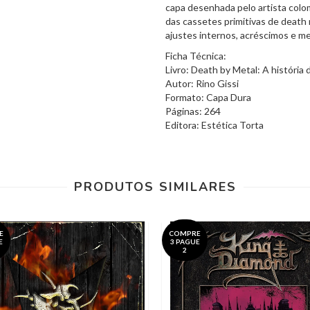
capa desenhada pelo artista colo
das cassetes primitivas de death m
ajustes internos, acréscimos e m
Ficha Técnica:
Livro: Death by Metal: A história
Autor: Rino Gissi
Formato: Capa Dura
Páginas: 264
Editora: Estética Torta
PRODUTOS SIMILARES
E
COMPRE
E
3 PAGUE
2