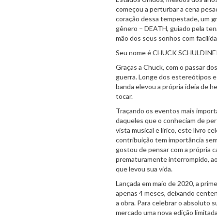
começou a perturbar a cena pesad
coração dessa tempestade, um gr
gênero – DEATH, guiado pela tena
mão dos seus sonhos com facilida
Seu nome é CHUCK SCHULDINE
Graças a Chuck, com o passar d
guerra. Longe dos estereótipos e 
banda elevou a própria ideia de 
tocar.
Traçando os eventos mais importa
daqueles que o conheciam de per
vista musical e lírico, este livro c
contribuição tem importância sem
gostou de pensar com a própria ca
prematuramente interrompido, aos
que levou sua vida.
Lançada em maio de 2020, a prim
apenas 4 meses, deixando centena
a obra. Para celebrar o absoluto s
mercado uma nova edição limitada