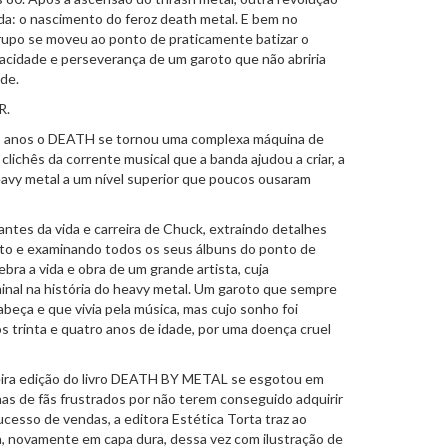
a: o nascimento do feroz death metal. E bem no
upo se moveu ao ponto de praticamente batizar o
cidade e perseverança de um garoto que não abriria
de.
R.
os anos o DEATH se tornou uma complexa máquina de
clichês da corrente musical que a banda ajudou a criar, a
heavy metal a um nível superior que poucos ousaram
ntes da vida e carreira de Chuck, extraindo detalhes
to e examinando todos os seus álbuns do ponto de
elebra a vida e obra de um grande artista, cuja
inal na história do heavy metal. Um garoto que sempre
beça e que vivia pela música, mas cujo sonho foi
 trinta e quatro anos de idade, por uma doença cruel
eira edição do livro DEATH BY METAL se esgotou em
s de fãs frustrados por não terem conseguido adquirir
ucesso de vendas, a editora Estética Torta traz ao
, novamente em capa dura, dessa vez com ilustração de