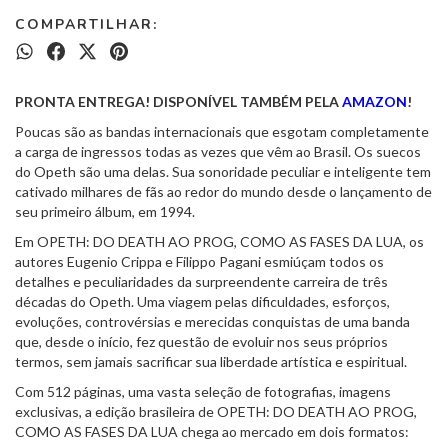
COMPARTILHAR:
PRONTA ENTREGA! DISPONÍVEL TAMBÉM PELA
AMAZON
!
Poucas são as bandas internacionais que esgotam completamente
a carga de ingressos todas as vezes que vêm ao Brasil. Os suecos
do Opeth são uma delas. Sua sonoridade peculiar e inteligente tem
cativado milhares de fãs ao redor do mundo desde o lançamento de
seu primeiro álbum, em 1994.
Em OPETH: DO DEATH AO PROG, COMO AS FASES DA LUA, os
autores Eugenio Crippa e Filippo Pagani esmiúçam todos os
detalhes e peculiaridades da surpreendente carreira de três
décadas do Opeth. Uma viagem pelas dificuldades, esforços,
evoluções, controvérsias e merecidas conquistas de uma banda
que, desde o início, fez questão de evoluir nos seus próprios
termos, sem jamais sacrificar sua liberdade artística e espiritual.
Com 512 páginas, uma vasta seleção de fotografias, imagens
exclusivas, a edição brasileira de OPETH: DO DEATH AO PROG,
COMO AS FASES DA LUA chega ao mercado em dois formatos: