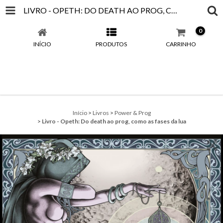
LIVRO - OPETH: DO DEATH AO PROG, COMO AS FASES DA LUA
0
INÍCIO
PRODUTOS
CARRINHO
Início
>
Livros
>
Power & Prog
>
Livro - Opeth: Do death ao prog, como as fases da lua